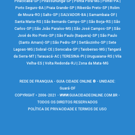
Piracicaba-SP
|
Pirassununga-SP
|
Ponta Porã-MS
|
Portel-PA
|
Porto Seguro-BA
|
Praia Grande-SP
|
Ribeirão Preto-SP
|
Rolim
de Moura-RO
|
Salto-SP
|
SALVADOR-BA
|
Samambaia-DF
|
Santa Maria-RS
|
São Bernardo Campo-SP
|
São Borja-RS
|
São
Carlos-SP
|
São João Paraíso-MG
|
São José Campos-SP
|
São
José do Rio Preto-SP
|
São Paulo (Itaquera)-SP
|
São Paulo
(Santo Amaro)-SP
|
São Pedro-SP
|
Sertãozinho-SP
|
Sete
Lagoas-MG
|
Sobral-CE
|
Sorocaba-SP
|
Taiobeiras-MG
|
Tangará
da Serra-MT
|
Tarauacá-AC
|
TERESINA-PI
|
Uruguaiana-RS
|
Vila
Velha-ES
|
Volta Redonda-RJ
|
Zona da Mata-MG
REDE DE FRANQUIA - GUIA CIDADE ONLINE ® - UNIDADE:
Guará-DF
COPYRIGHT • 2006-2021 -
WWW.GUIACIDADEONLINE.COM.BR
-
TODOS OS DIREITOS RESERVADOS
POLÍTICA DE PRIVACIDADE E TERMOS DE USO
Warning
: include(google_analytics.php): failed to open stream: No such
file or directory in
/home/guiaguaraonline/www/rodape_icones.php