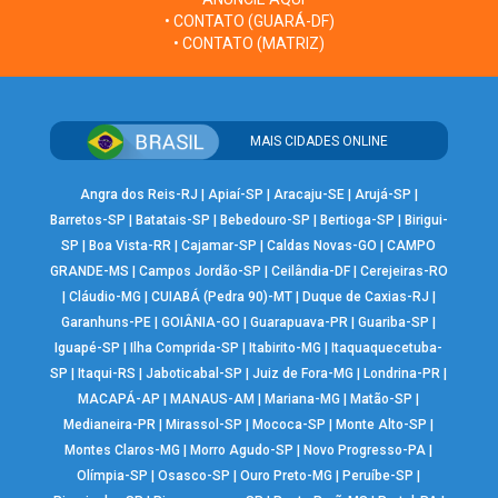
• CONTATO (GUARÁ-DF)
• CONTATO (MATRIZ)
MAIS CIDADES ONLINE
Angra dos Reis-RJ
|
Apiaí-SP
|
Aracaju-SE
|
Arujá-SP
|
Barretos-SP
|
Batatais-SP
|
Bebedouro-SP
|
Bertioga-SP
|
Birigui-
SP
|
Boa Vista-RR
|
Cajamar-SP
|
Caldas Novas-GO
|
CAMPO
GRANDE-MS
|
Campos Jordão-SP
|
Ceilândia-DF
|
Cerejeiras-RO
|
Cláudio-MG
|
CUIABÁ (Pedra 90)-MT
|
Duque de Caxias-RJ
|
Garanhuns-PE
|
GOIÂNIA-GO
|
Guarapuava-PR
|
Guariba-SP
|
Iguapé-SP
|
Ilha Comprida-SP
|
Itabirito-MG
|
Itaquaquecetuba-
SP
|
Itaqui-RS
|
Jaboticabal-SP
|
Juiz de Fora-MG
|
Londrina-PR
|
MACAPÁ-AP
|
MANAUS-AM
|
Mariana-MG
|
Matão-SP
|
Medianeira-PR
|
Mirassol-SP
|
Mococa-SP
|
Monte Alto-SP
|
Montes Claros-MG
|
Morro Agudo-SP
|
Novo Progresso-PA
|
Olímpia-SP
|
Osasco-SP
|
Ouro Preto-MG
|
Peruíbe-SP
|