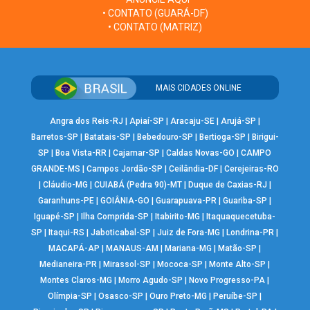
• CONTATO (GUARÁ-DF)
• CONTATO (MATRIZ)
MAIS CIDADES ONLINE
Angra dos Reis-RJ
|
Apiaí-SP
|
Aracaju-SE
|
Arujá-SP
|
Barretos-SP
|
Batatais-SP
|
Bebedouro-SP
|
Bertioga-SP
|
Birigui-
SP
|
Boa Vista-RR
|
Cajamar-SP
|
Caldas Novas-GO
|
CAMPO
GRANDE-MS
|
Campos Jordão-SP
|
Ceilândia-DF
|
Cerejeiras-RO
|
Cláudio-MG
|
CUIABÁ (Pedra 90)-MT
|
Duque de Caxias-RJ
|
Garanhuns-PE
|
GOIÂNIA-GO
|
Guarapuava-PR
|
Guariba-SP
|
Iguapé-SP
|
Ilha Comprida-SP
|
Itabirito-MG
|
Itaquaquecetuba-
SP
|
Itaqui-RS
|
Jaboticabal-SP
|
Juiz de Fora-MG
|
Londrina-PR
|
MACAPÁ-AP
|
MANAUS-AM
|
Mariana-MG
|
Matão-SP
|
Medianeira-PR
|
Mirassol-SP
|
Mococa-SP
|
Monte Alto-SP
|
Montes Claros-MG
|
Morro Agudo-SP
|
Novo Progresso-PA
|
Olímpia-SP
|
Osasco-SP
|
Ouro Preto-MG
|
Peruíbe-SP
|