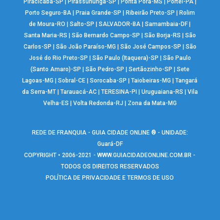
Piracicaba-SP
|
Pirassununga-SP
|
Ponta Porã-MS
|
Portel-PA
|
Porto Seguro-BA
|
Praia Grande-SP
|
Ribeirão Preto-SP
|
Rolim
de Moura-RO
|
Salto-SP
|
SALVADOR-BA
|
Samambaia-DF
|
Santa Maria-RS
|
São Bernardo Campo-SP
|
São Borja-RS
|
São
Carlos-SP
|
São João Paraíso-MG
|
São José Campos-SP
|
São
José do Rio Preto-SP
|
São Paulo (Itaquera)-SP
|
São Paulo
(Santo Amaro)-SP
|
São Pedro-SP
|
Sertãozinho-SP
|
Sete
Lagoas-MG
|
Sobral-CE
|
Sorocaba-SP
|
Taiobeiras-MG
|
Tangará
da Serra-MT
|
Tarauacá-AC
|
TERESINA-PI
|
Uruguaiana-RS
|
Vila
Velha-ES
|
Volta Redonda-RJ
|
Zona da Mata-MG
REDE DE FRANQUIA - GUIA CIDADE ONLINE ® - UNIDADE:
Guará-DF
COPYRIGHT • 2006-2021 -
WWW.GUIACIDADEONLINE.COM.BR
-
TODOS OS DIREITOS RESERVADOS
POLÍTICA DE PRIVACIDADE E TERMOS DE USO
Warning
: include(google_analytics.php): failed to open stream: No such
file or directory in
/home/guiaguaraonline/www/rodape_icones.php