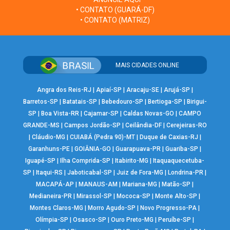
• CONTATO (GUARÁ-DF)
• CONTATO (MATRIZ)
MAIS CIDADES ONLINE
Angra dos Reis-RJ
|
Apiaí-SP
|
Aracaju-SE
|
Arujá-SP
|
Barretos-SP
|
Batatais-SP
|
Bebedouro-SP
|
Bertioga-SP
|
Birigui-
SP
|
Boa Vista-RR
|
Cajamar-SP
|
Caldas Novas-GO
|
CAMPO
GRANDE-MS
|
Campos Jordão-SP
|
Ceilândia-DF
|
Cerejeiras-RO
|
Cláudio-MG
|
CUIABÁ (Pedra 90)-MT
|
Duque de Caxias-RJ
|
Garanhuns-PE
|
GOIÂNIA-GO
|
Guarapuava-PR
|
Guariba-SP
|
Iguapé-SP
|
Ilha Comprida-SP
|
Itabirito-MG
|
Itaquaquecetuba-
SP
|
Itaqui-RS
|
Jaboticabal-SP
|
Juiz de Fora-MG
|
Londrina-PR
|
MACAPÁ-AP
|
MANAUS-AM
|
Mariana-MG
|
Matão-SP
|
Medianeira-PR
|
Mirassol-SP
|
Mococa-SP
|
Monte Alto-SP
|
Montes Claros-MG
|
Morro Agudo-SP
|
Novo Progresso-PA
|
Olímpia-SP
|
Osasco-SP
|
Ouro Preto-MG
|
Peruíbe-SP
|