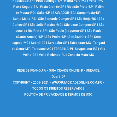
Piracicaba-SP
|
Pirassununga-SP
|
Ponta Porã-MS
|
Portel-PA
|
Porto Seguro-BA
|
Praia Grande-SP
|
Ribeirão Preto-SP
|
Rolim
de Moura-RO
|
Salto-SP
|
SALVADOR-BA
|
Samambaia-DF
|
Santa Maria-RS
|
São Bernardo Campo-SP
|
São Borja-RS
|
São
Carlos-SP
|
São João Paraíso-MG
|
São José Campos-SP
|
São
José do Rio Preto-SP
|
São Paulo (Itaquera)-SP
|
São Paulo
(Santo Amaro)-SP
|
São Pedro-SP
|
Sertãozinho-SP
|
Sete
Lagoas-MG
|
Sobral-CE
|
Sorocaba-SP
|
Taiobeiras-MG
|
Tangará
da Serra-MT
|
Tarauacá-AC
|
TERESINA-PI
|
Uruguaiana-RS
|
Vila
Velha-ES
|
Volta Redonda-RJ
|
Zona da Mata-MG
REDE DE FRANQUIA - GUIA CIDADE ONLINE ® - UNIDADE:
Guará-DF
COPYRIGHT • 2006-2021 -
WWW.GUIACIDADEONLINE.COM.BR
-
TODOS OS DIREITOS RESERVADOS
POLÍTICA DE PRIVACIDADE E TERMOS DE USO
Warning
: include(google_analytics.php): failed to open stream: No such
file or directory in
/home/guiaguaraonline/www/rodape_icones.php