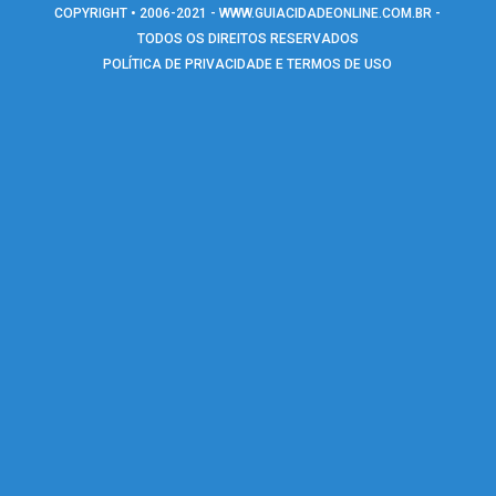
COPYRIGHT • 2006-2021 -
WWW.GUIACIDADEONLINE.COM.BR
-
TODOS OS DIREITOS RESERVADOS
POLÍTICA DE PRIVACIDADE E TERMOS DE USO
Warning
: include(google_analytics.php): failed to open stream: No such
file or directory in
/home/guiaguaraonline/www/rodape_icones.php
on line
129
Warning
: include(google_analytics.php): failed to open stream: No such
file or directory in
/home/guiaguaraonline/www/rodape_icones.php
on line
129
Warning
: include(): Failed opening 'google_analytics.php' for inclusion
(include_path='.:/opt/remi/php73/root/usr/share/pear:/opt/remi/php
in
/home/guiaguaraonline/www/rodape_icones.php
on line
129