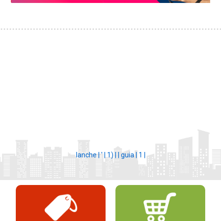
lanche |
' |
1) |
|
guia |
1 |