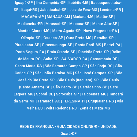
Iguapé-SP
|
Ilha Comprida-SP
|
Itabirito-MG
|
Itaquaquecetuba-
SP
|
Itaqui-RS
|
Jaboticabal-SP
|
Juiz de Fora-MG
|
Londrina-PR
|
MACAPÁ-AP
|
MANAUS-AM
|
Mariana-MG
|
Matão-SP
|
Medianeira-PR
|
Mirassol-SP
|
Mococa-SP
|
Monte Alto-SP
|
Montes Claros-MG
|
Morro Agudo-SP
|
Novo Progresso-PA
|
Olímpia-SP
|
Osasco-SP
|
Ouro Preto-MG
|
Peruíbe-SP
|
Piracicaba-SP
|
Pirassununga-SP
|
Ponta Porã-MS
|
Portel-PA
|
Porto Seguro-BA
|
Praia Grande-SP
|
Ribeirão Preto-SP
|
Rolim
de Moura-RO
|
Salto-SP
|
SALVADOR-BA
|
Samambaia-DF
|
Santa Maria-RS
|
São Bernardo Campo-SP
|
São Borja-RS
|
São
Carlos-SP
|
São João Paraíso-MG
|
São José Campos-SP
|
São
José do Rio Preto-SP
|
São Paulo (Itaquera)-SP
|
São Paulo
(Santo Amaro)-SP
|
São Pedro-SP
|
Sertãozinho-SP
|
Sete
Lagoas-MG
|
Sobral-CE
|
Sorocaba-SP
|
Taiobeiras-MG
|
Tangará
da Serra-MT
|
Tarauacá-AC
|
TERESINA-PI
|
Uruguaiana-RS
|
Vila
Velha-ES
|
Volta Redonda-RJ
|
Zona da Mata-MG
REDE DE FRANQUIA - GUIA CIDADE ONLINE ® - UNIDADE:
Guará-DF