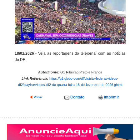
18/02/2026
- Veja as reportagens do telejornal com as notícias
do DF.
Autor/Fonte:
G1 Ribeirao Preto e Franca
Link Referência:
https://g1.globo.com/df/distrito-federal/videos-
df2/playlist/videos-df2-de-quarta-feira-18-de-fevereiro-de-2026.ghtml
Contato
Imprimir
Voltar