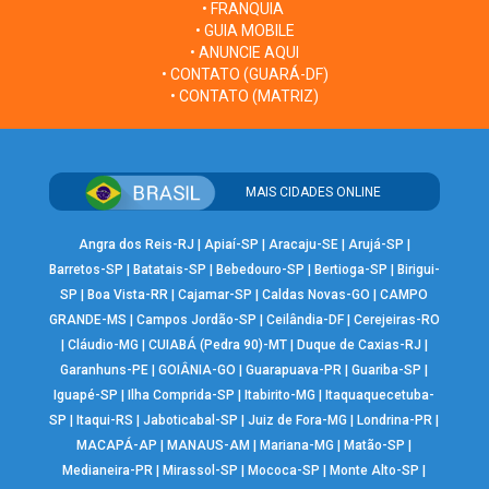
• FRANQUIA
• GUIA MOBILE
• ANUNCIE AQUI
• CONTATO (GUARÁ-DF)
• CONTATO (MATRIZ)
MAIS CIDADES ONLINE
Angra dos Reis-RJ
|
Apiaí-SP
|
Aracaju-SE
|
Arujá-SP
|
Barretos-SP
|
Batatais-SP
|
Bebedouro-SP
|
Bertioga-SP
|
Birigui-
SP
|
Boa Vista-RR
|
Cajamar-SP
|
Caldas Novas-GO
|
CAMPO
GRANDE-MS
|
Campos Jordão-SP
|
Ceilândia-DF
|
Cerejeiras-RO
|
Cláudio-MG
|
CUIABÁ (Pedra 90)-MT
|
Duque de Caxias-RJ
|
Garanhuns-PE
|
GOIÂNIA-GO
|
Guarapuava-PR
|
Guariba-SP
|
Iguapé-SP
|
Ilha Comprida-SP
|
Itabirito-MG
|
Itaquaquecetuba-
SP
|
Itaqui-RS
|
Jaboticabal-SP
|
Juiz de Fora-MG
|
Londrina-PR
|
MACAPÁ-AP
|
MANAUS-AM
|
Mariana-MG
|
Matão-SP
|
Medianeira-PR
|
Mirassol-SP
|
Mococa-SP
|
Monte Alto-SP
|