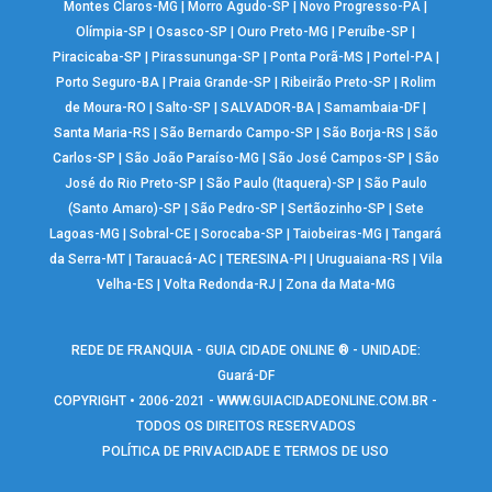
Montes Claros-MG
|
Morro Agudo-SP
|
Novo Progresso-PA
|
Olímpia-SP
|
Osasco-SP
|
Ouro Preto-MG
|
Peruíbe-SP
|
Piracicaba-SP
|
Pirassununga-SP
|
Ponta Porã-MS
|
Portel-PA
|
Porto Seguro-BA
|
Praia Grande-SP
|
Ribeirão Preto-SP
|
Rolim
de Moura-RO
|
Salto-SP
|
SALVADOR-BA
|
Samambaia-DF
|
Santa Maria-RS
|
São Bernardo Campo-SP
|
São Borja-RS
|
São
Carlos-SP
|
São João Paraíso-MG
|
São José Campos-SP
|
São
José do Rio Preto-SP
|
São Paulo (Itaquera)-SP
|
São Paulo
(Santo Amaro)-SP
|
São Pedro-SP
|
Sertãozinho-SP
|
Sete
Lagoas-MG
|
Sobral-CE
|
Sorocaba-SP
|
Taiobeiras-MG
|
Tangará
da Serra-MT
|
Tarauacá-AC
|
TERESINA-PI
|
Uruguaiana-RS
|
Vila
Velha-ES
|
Volta Redonda-RJ
|
Zona da Mata-MG
REDE DE FRANQUIA - GUIA CIDADE ONLINE ® - UNIDADE:
Guará-DF
COPYRIGHT • 2006-2021 -
WWW.GUIACIDADEONLINE.COM.BR
-
TODOS OS DIREITOS RESERVADOS
POLÍTICA DE PRIVACIDADE E TERMOS DE USO